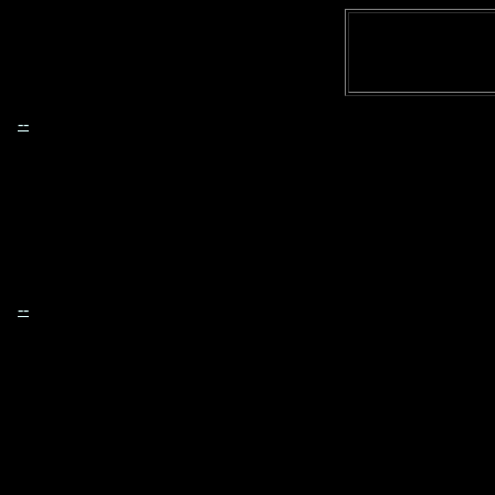
--
--